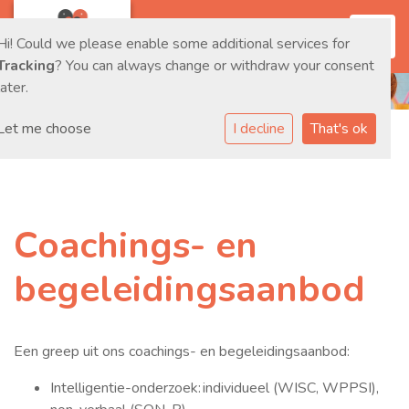
Toggl
Hi! Could we please enable some additional services for
Tracking
? You can always change or withdraw your consent
later.
Let me choose
I decline
That's ok
Coachings- en
begeleidingsaanbod
Een greep uit ons coachings- en begeleidingsaanbod:
Intelligentie-onderzoek: individueel (WISC, WPPSI),